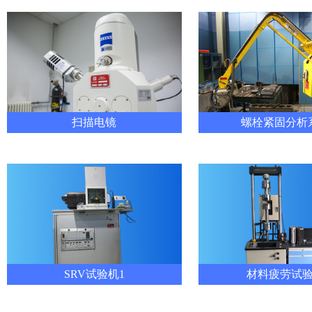
扫描电镜
螺栓紧固分析
SRV试验机1
材料疲劳试