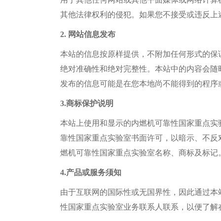
其他法律权利的侵犯。如果您不接受或违反上
2. 网站信息发布
本站的信息按原样提供，不附加任何形式的保
绝对准确性和绝对完整性。
本
站中的内容会随
发布的信息可能是在您本地尚不能得到
的
程序
3.商标保护说明
本站
上使用和显示的
内燃机可靠性国家重点实
靠性国家重点实验室
书面许可，以暗示、不反
燃机可靠性国家重点实验室
名称
、
商标
及
标记
4.产品或服务须知
由于互联网的国际性或无国界性，因此通过本
性国家重点实验室
业务联系人
联系，以便
了解