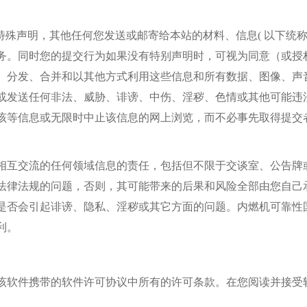
特殊声明
，其他任何您发送或邮寄给本站的材料、信息
(
以下统
务。同时您的提交行为如果没有特别声明时，可视为同意（或授
、分发、合并和以其他方式利用这些信息和所有数据、图像、声
或发送任何非法、威胁、诽谤、中伤、淫秽、色情或其他可能违
该等信息或无限时中止该信息的网上浏览，而不必事先取得提交
相互交流的任何领域信息的责任，包括但不限于交谈室、公告牌
法律法规的问题
，否则，
其可能带来的
后
果和风险全部由您自己
是否会引起诽谤、隐私、淫秽或其它方面的问题。
内燃机可靠性
利。
该软件携带的软件许可协议中所有的许可条款。在您阅读并接受